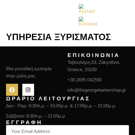
ΥΠΗΡΕΣΊΑ ΞΥΡΊΣΜΑΤΟΣ
ΕΠΙΚΟΙΝΩΝΙΑ
Ταβουλάρη 53, Zákynthos,
Μια μοναδική εμπειρία
Greece, 29100
στην μόλη μας
+30 2695 042590
info@thegeorgebarbershop.gr
ΩΡΑΡΙΟ ΛΕΙΤΟΥΡΓΙΑΣ
Δευ - Παρ: 8:30π.μ. – 15:00μ.μ. & 17:00μ.μ. – 21:00μ.μ.
Σάββατο: 8:30π.μ. – 21:00μ.μ
ΕΓΓΡΑΦΗ