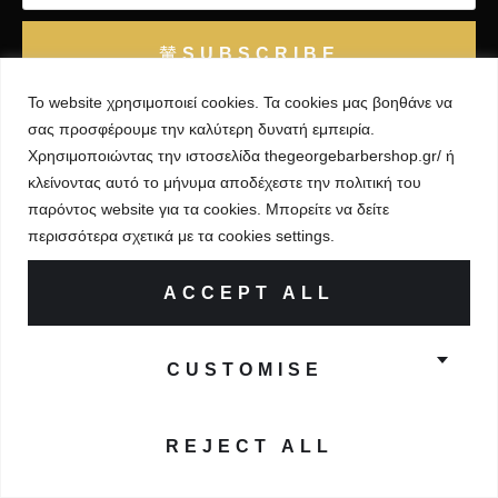
SUBSCRIBE
Το
website
χρησιμοποιεί
cookies
. Τα
cookies
μας βοηθάνε να
σας προσφέρουμε την καλύτερη δυνατή εμπειρία.
Χρησιμοποιώντας την ιστοσελίδα thegeorgebarbershop.gr/
ή
κλείνοντας αυτό το μήνυμα αποδέχεστε την πολιτική του
παρόντος
website
για τα
cookies
.
Μπορείτε να δείτε
© All Rights Reserved | Developed by
Adcode
περισσότερα σχετικά με τα
cookies
settings
.
Πολιτική Απορρήτου
ACCEPT ALL
CUSTOMISE
REJECT ALL